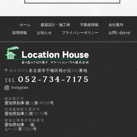
ホーム
建築設計・施工例
不動産情報
会社案内
採用情報
お知らせ
プライバシーポリシー
お問い合わせ
〒464-0025 名古屋市千種区桜が丘230番地
052-734-7175
TEL
Instagram
建設業許可
愛知県知事(般-3)第 49558号
宅地建物取引業許可
愛知県知事(8)第16173号
建築士事務所登録番号
愛知県知事 1級
(い－3) 第12265号